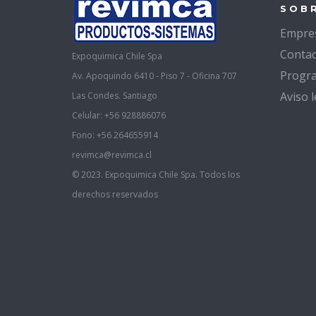
SOB
Empre
Contac
Expoquimica Chile Spa
Progra
Av. Apoquindo 6410 - Piso 7 - Oficina 707
Aviso l
Las Condes. Santiago
Celular: +56 928886076
Fono: +56 264655914
revimca@revimca.cl
© 2023. Expoquimica Chile Spa. Todos los
derechos reservados