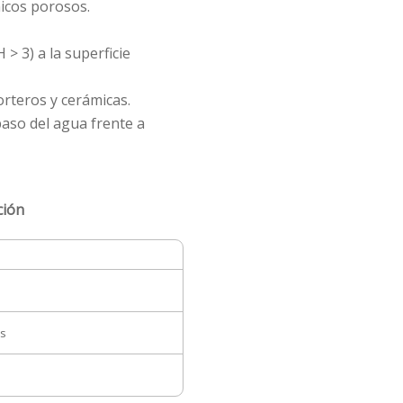
icos porosos.
> 3) a la superficie
rteros y cerámicas.
paso del agua frente a
ción
es