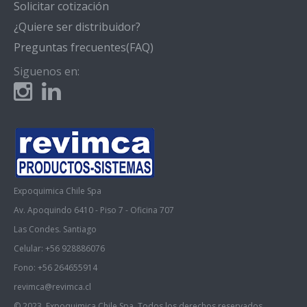
Solicitar cotización
¿Quiere ser distribuidor?
Preguntas frecuentes(FAQ)
Siguenos en:
Expoquimica Chile Spa
Av. Apoquindo 6410 - Piso 7 - Oficina 707
Las Condes. Santiago
Celular: +56 928886076
Fono: +56 264655914
revimca@revimca.cl
© 2023. Expoquimica Chile Spa. Todos los derechos reservados